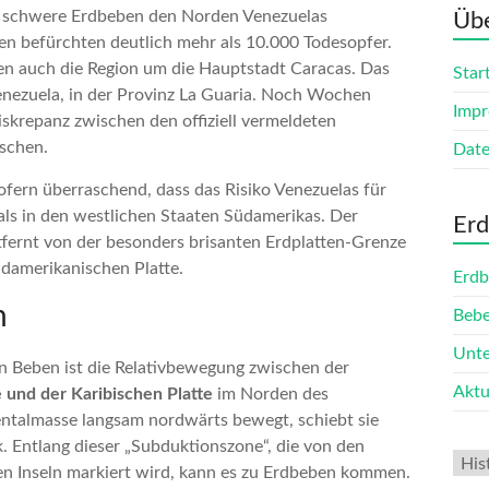
i schwere Erdbeben den Norden Venezuelas
Übe
en befürchten deutlich mehr als 10.000 Todesopfer.
fen auch die Region um die Hauptstadt Caracas. Das
Star
nezuela, in der Provinz La Guaria. Noch Wochen
Imp
iskrepanz zwischen den offiziell vermeldeten
schen.
Date
fern überraschend, dass das Risiko Venezuelas für
als in den westlichen Staaten Südamerikas. Der
Erd
ntfernt von der besonders brisanten Erdplatten-Grenze
damerikanischen Platte.
Erdb
n
Bebe
Unte
n Beben ist die Relativbewegung zwischen der
Aktu
 und der Karibischen Platte
im Norden des
entalmasse langsam nordwärts bewegt, schiebt sie
. Entlang dieser „Subduktionszone“, die von den
en Inseln markiert wird, kann es zu Erdbeben kommen.