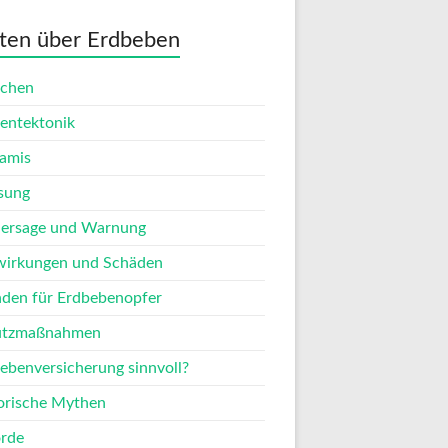
ten über Erdbeben
achen
tentektonik
amis
sung
ersage und Warnung
irkungen und Schäden
den für Erdbebenopfer
utzmaßnahmen
ebenversicherung sinnvoll?
orische Mythen
rde