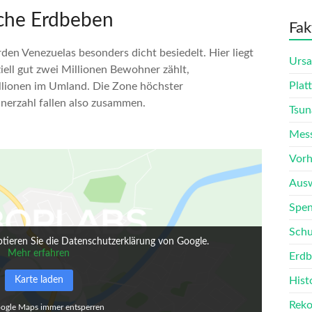
sche Erdbeben
Fak
den Venezuelas besonders dicht besiedelt. Hier liegt
Urs
ziell gut zwei Millionen Bewohner zählt,
Plat
llionen im Umland. Die Zone höchster
erzahl fallen also zusammen.
Tsun
Mes
Vorh
Ausw
Spen
Sch
tieren Sie die Datenschutzerklärung von Google.
Mehr erfahren
Erdb
Karte laden
Hist
Reko
ogle Maps immer entsperren