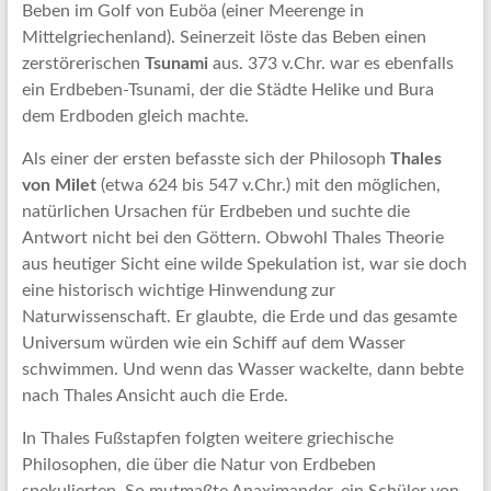
Beben im Golf von Euböa (einer Meerenge in
Mittelgriechenland). Seinerzeit löste das Beben einen
zerstörerischen
Tsunami
aus. 373 v.Chr. war es ebenfalls
ein Erdbeben-Tsunami, der die Städte Helike und Bura
dem Erdboden gleich machte.
Als einer der ersten befasste sich der Philosoph
Thales
von Milet
(etwa 624 bis 547 v.Chr.) mit den möglichen,
natürlichen Ursachen für Erdbeben und suchte die
Antwort nicht bei den Göttern. Obwohl Thales Theorie
aus heutiger Sicht eine wilde Spekulation ist, war sie doch
eine historisch wichtige Hinwendung zur
Naturwissenschaft. Er glaubte, die Erde und das gesamte
Universum würden wie ein Schiff auf dem Wasser
schwimmen. Und wenn das Wasser wackelte, dann bebte
nach Thales Ansicht auch die Erde.
In Thales Fußstapfen folgten weitere griechische
Philosophen, die über die Natur von Erdbeben
spekulierten. So mutmaßte Anaximander, ein Schüler von